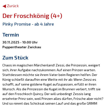
◂
Zurück
Der Froschkönig (4+)
Pinky Promise - ab 4 Jahre
Termin
30.11.2025 - 10:00 Uhr
Puppentheater Zwickau
Zum Stück
Chaos im magischen Märchenland! Zessi, die Prinzessin, weigert
sich, ihrer Aufgabe nachzukommen: Auf einen Prinzen warten.
Stattdessen möchte sie ihrem Vater beim Regieren helfen. Der
König schließt daraufhin eine Wette mit ihr ab: Wenn Zessi es
schafft, auf seine goldene Kugel aufzupassen, erfüllt er ihren
Wunsch. Als die Prinzessin die Kugel im Brunnen verliert, trifft sie
auf den Froschkoch Quincy. Der will unbedingt Zessis lang
ersehnter Prinz sein, weil Prinzen alles dürfen, Frösche aber nicht?
Und so nimmt das Schicksal seinen Lauf und das große GRIMM